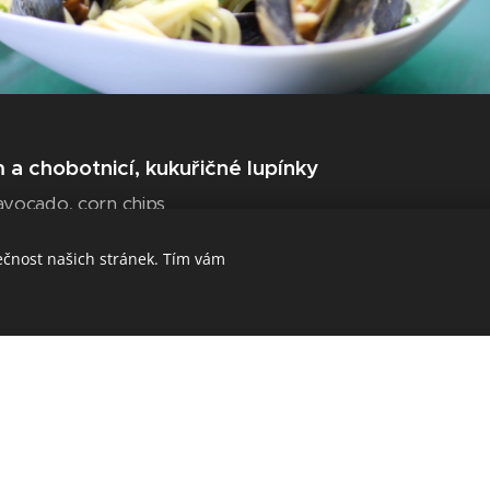
a chobotnicí, kukuřičné lupínky
avocado, corn chips
ečnost našich stránek. Tím vám
ce, černé rizoto
k risotto