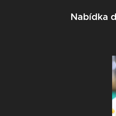
Nabídka d
Od 22.9. podá