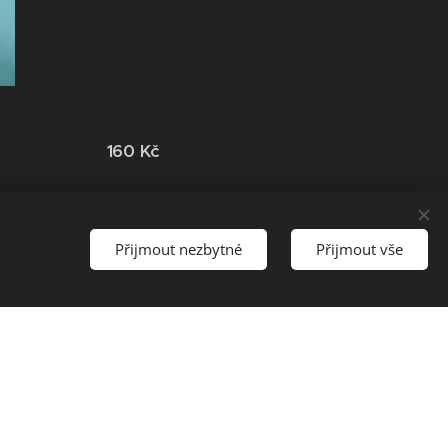
160 Kč
Přijmout nezbytné
Přijmout vše
250 Kč