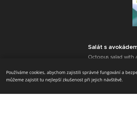
Salát s avokádem 
Octopus salad with 
Používáme cookies, abychom zajistili správné fungování a bezp
Grilovaná chootni
můžeme zajistit tu nejlepší zkušenost při jejich návštěvě.
Grilled octopus, blac