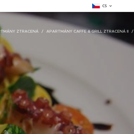
CS
RTMÁNY ZTRACENÁ
APARTMÁNY CAFFE & GRILL ZTRACENÁ II