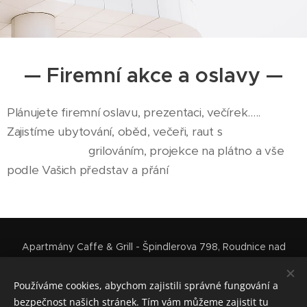
— Firemní akce a oslavy —
Plánujete firemní oslavu, prezentaci, večírek.....
Zajistíme ubytování, oběd, večeři, raut s
grilováním, projekce na plátno a vše
podle Vašich představ a přání
Apartmány Caffe & Grill - Špindlerova 798, Roudnice nad
Labem +420 603 267 671
Apartmány Ztracená - Orlova 134, Roudnice nad Labem, 413 01,
Používáme cookies, abychom zajistili správné fungování a
+420 608 120 931 - číslo pouze pro objednávku ubytování v
bezpečnost našich stránek. Tím vám můžeme zajistit tu